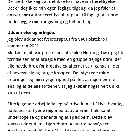
Dermed ikke sagt, at det ikke kan have sin berettigelse.
Det er dog ikke min egen faglige tilgang, da jeg føler et
ansvar som autoriseret fysioterapeut, til fagligt at kunne
underbygge min rådgivning og behandling.
Uddannelse og arbejde:
Jeg blev uddannet fysioterapeut fra VIA Holstebro i
sommeren 2021.
Mit første job var på en special skole i Herning, hvor jeg fik
fornøjelsen af at arbejde med en gruppe dejlige børn, der
alle havde brug for kreative og alternative tilgange til dét
at bevæge sig og bruge kroppen. Det styrkede mine
erfaringer og min nysgerrighed på dét, at ingen børn er
ens, og at de alle fortjener, at jeg skaber noget helt unikt,
kun til dem.
Efterfølgende arbejdede jeg på privatklinik i Skive, hvor jeg
både beskæftigede mig med babytummel-hold samt
undersøgelse og behandling af spædbørn. Dette blev
startskuddet til mit hjertebarn: At starte Babyfyssen
Holstebro med dét formål, at hjælpe så mange børn og