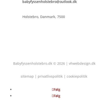
babyfyssenholstebro@outlook.dk
Holstebro, Danmark, 7500
Babyfyssenholstebro.dk
© 2026 |
vhwebdesign.dk
sitemap
|
privatlivspolitik
|
cookiepolitik
Følg
Følg