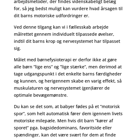
arbejdsmetoder, der findes videnskabeligt belæg
for, så jeg bedst muligt kan vurdere hvad årsagen til
dit barns motoriske udfordringer er.
Ved denne tilgang kan vi i fællesskab arbejde
målrettet gennem individuelt tilpassede øvelser,
indtil dit barns krop og nervesystemet har tilpasset
sig.
Målet med børnefysioterapi er derfor ikke at gøre
alle børn ”lige ens” og ”lige stærke”, men derimod at
tage udgangspunkt i det enkelte barns færdigheder
og kunnen, og herigennem skabe en varig effekt, så
muskulaturen og nervesystemet (gen)lærer de
optimale bevægemønstre.
Du kan se det som, at babyer fødes på et ”motorisk
spor”, som helt automatisk fører dem igennem livets
motoriske milepæle. Men hvis dit barn ”kører af
sporet” pga. bagsidedominans, favoritside eller
spændinger, kan det være svært for dem at finde