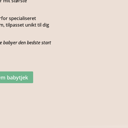
r mit største
for specialiseret
 tilpasset unikt til dig
ve babyer den bedste start
m babytjek