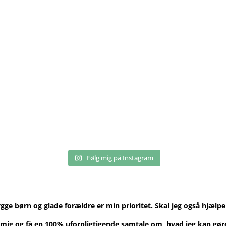
Følg mig på Instagram
ygge børn og glade forældre er min prioritet.
Skal jeg også hjælpe
mig og få en 100% uforpligtigende samtale om, hvad jeg kan gøre 