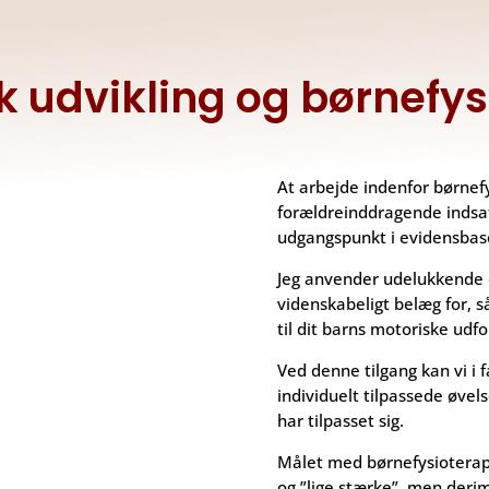
k udvikling og børnefys
At arbejde indenfor børnef
forældreinddragende indsa
udgangspunkt i evidensba
Jeg anvender udelukkende 
videnskabeligt belæg for, 
til dit barns motoriske udfo
Ved denne tilgang kan vi i
individuelt tilpassede øvel
har tilpasset sig.
Målet med børnefysioterapi 
og ”lige stærke”, men deri