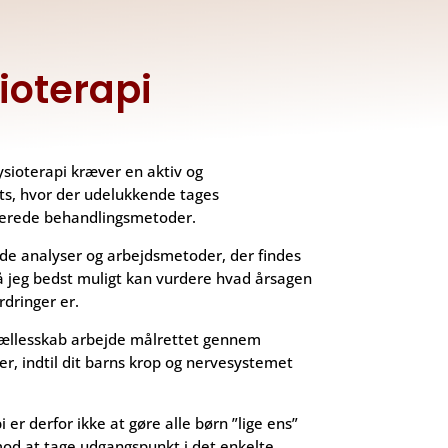
ioterapi
ysioterapi kræver en aktiv og
ts, hvor der udelukkende tages
serede behandlingsmetoder.
de analyser og arbejdsmetoder, der findes
så jeg bedst muligt kan vurdere hvad årsagen
rdringer er.
 fællesskab arbejde målrettet gennem
ser, indtil dit barns krop og nervesystemet
er derfor ikke at gøre alle børn ”lige ens”
mod at tage udgangspunkt i det enkelte