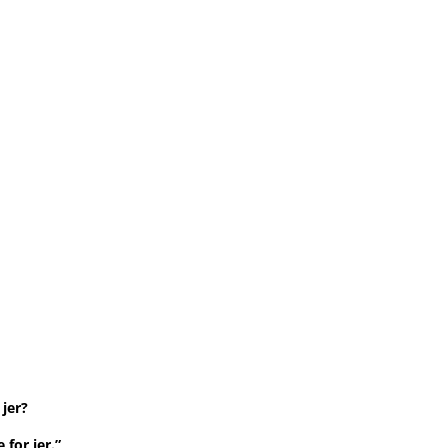
 jer?
for jer.”